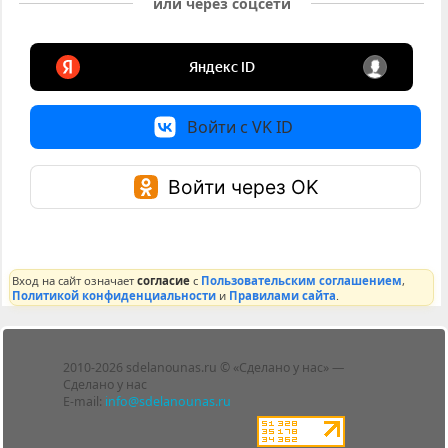
или через соцсети
Войти с VK ID
Войти через OK
Вход на сайт означает
согласие
с
Пользовательским соглашением
,
Политикой конфиденциальности
и
Правилами сайта
.
Лента
2010-2026 sdelanounas.ru © «Сделано у нас» —
Блоги
Сделано у нас
Люди
E-mail:
info@sdelanounas.ru
Политика
конфиденциальности
Пользовательское