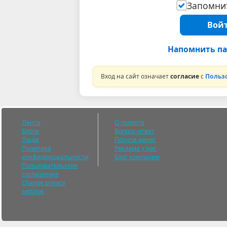
Запомнит
Войт
Напомнить па
Вход на сайт означает
согласие
с
Польз
Лента
О проекте
Блоги
Вопрос-ответ
Люди
Прочти меня!
Политика
Реклама у нас
конфиденциальности
Блог компании
Пользовательское
соглашение
Change privacy
settings