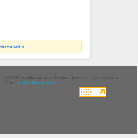
илами сайта
.
2010-2026 sdelanounas.ru © «Сделано у нас» — Сделано у нас
E-mail:
info@sdelanounas.ru