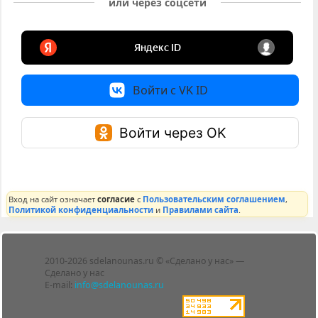
или через соцсети
Войти с VK ID
Войти через OK
Вход на сайт означает
согласие
с
Пользовательским соглашением
,
Политикой конфиденциальности
и
Правилами сайта
.
Лента
2010-2026 sdelanounas.ru © «Сделано у нас» —
Блоги
Сделано у нас
Люди
E-mail:
info@sdelanounas.ru
Политика
конфиденциальности
Пользовательское