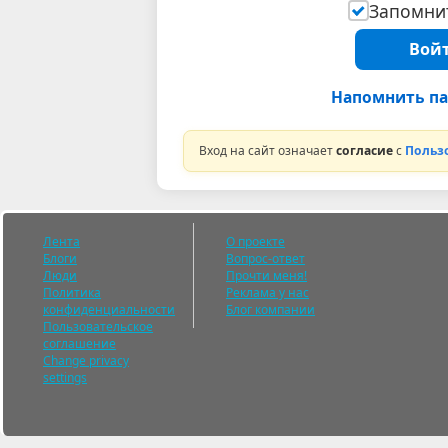
Запомнит
Войт
Напомнить па
Вход на сайт означает
согласие
с
Польз
Лента
О проекте
Блоги
Вопрос-ответ
Люди
Прочти меня!
Политика
Реклама у нас
конфиденциальности
Блог компании
Пользовательское
соглашение
Change privacy
settings