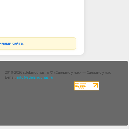
илами сайта
.
2010-2026 sdelanounas.ru © «Сделано у нас» — Сделано у нас
E-mail:
info@sdelanounas.ru