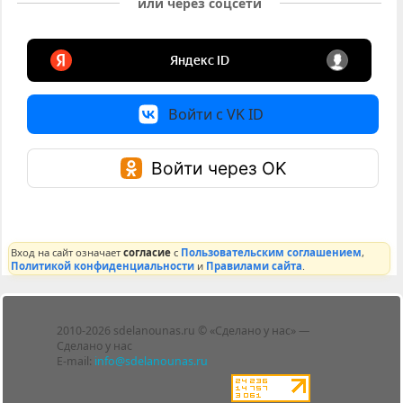
или через соцсети
Войти с VK ID
Войти через OK
Вход на сайт означает
согласие
с
Пользовательским соглашением
,
Политикой конфиденциальности
и
Правилами сайта
.
Лента
2010-2026 sdelanounas.ru © «Сделано у нас» —
Блоги
Сделано у нас
Люди
E-mail:
info@sdelanounas.ru
Политика
конфиденциальности
Пользовательское