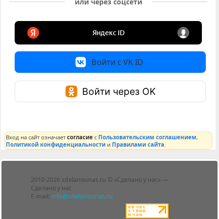
или через соцсети
Войти с VK ID
Войти через OK
Вход на сайт означает
согласие
с
Пользовательским соглашением
,
Политикой конфиденциальности
и
Правилами сайта
.
Лента
2010-2026 sdelanounas.ru © «Сделано у нас» —
Блоги
Сделано у нас
Люди
E-mail:
info@sdelanounas.ru
Политика
конфиденциальности
Пользовательское