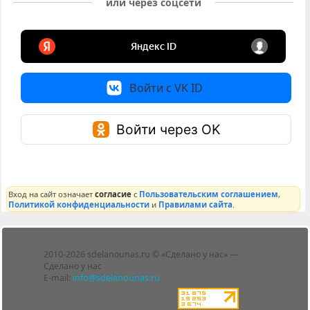
или через соцсети
Войти с VK ID
Войти через OK
Вход на сайт означает
согласие
с
Пользовательским соглашением
,
Политикой конфиденциальности
и
Правилами сайта
.
Лента
2010-2026 sdelanounas.ru © «Сделано у нас» —
Блоги
Сделано у нас
Люди
E-mail:
info@sdelanounas.ru
Политика
конфиденциальности
Пользовательское