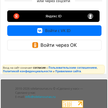
или через соцсети
Войти с VK ID
Войти через OK
Вход на сайт означает
согласие
с
Пользовательским соглашением
,
Политикой конфиденциальности
и
Правилами сайта
.
Лента
2010-2026 sdelanounas.ru © «Сделано у нас» —
Блоги
Сделано у нас
Люди
E-mail:
info@sdelanounas.ru
Политика
конфиденциальности
Пользовательское