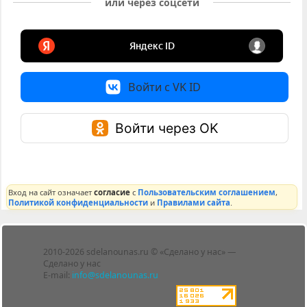
или через соцсети
Войти с VK ID
Войти через OK
Вход на сайт означает
согласие
с
Пользовательским соглашением
,
Политикой конфиденциальности
и
Правилами сайта
.
Лента
2010-2026 sdelanounas.ru © «Сделано у нас» —
Блоги
Сделано у нас
Люди
E-mail:
info@sdelanounas.ru
Политика
конфиденциальности
Пользовательское