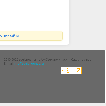
илами сайта
.
2010-2026 sdelanounas.ru © «Сделано у нас» — Сделано у нас
E-mail:
info@sdelanounas.ru