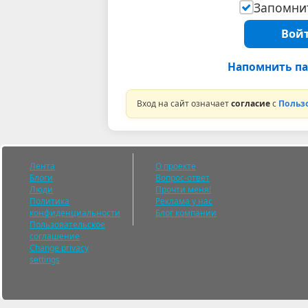
Запомнит
Войт
Напомнить па
Вход на сайт означает
согласие
с
Польз
Лента
О проекте
Блоги
Вопрос-ответ
Люди
Прочти меня!
Политика
Реклама у нас
конфиденциальности
Блог компании
Пользовательское
соглашение
Change privacy
settings