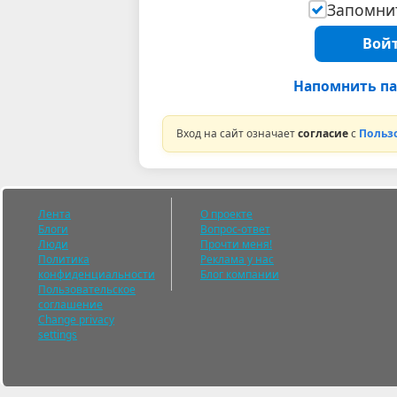
Запомнит
Войт
Напомнить па
Вход на сайт означает
согласие
с
Польз
Лента
О проекте
Блоги
Вопрос-ответ
Люди
Прочти меня!
Политика
Реклама у нас
конфиденциальности
Блог компании
Пользовательское
соглашение
Change privacy
settings