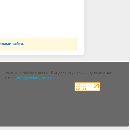
илами сайта
.
2010-2026 sdelanounas.ru © «Сделано у нас» — Сделано у нас
E-mail:
info@sdelanounas.ru