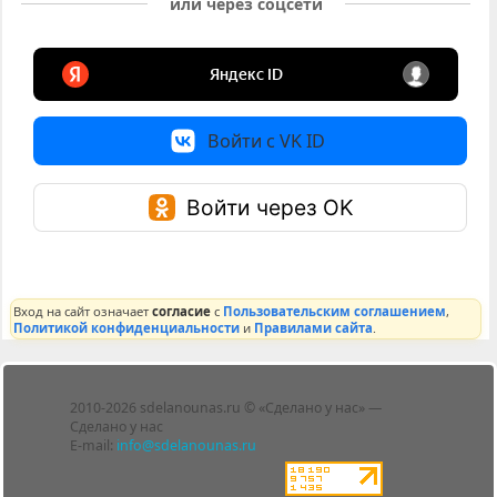
или через соцсети
Войти с VK ID
Войти через OK
Вход на сайт означает
согласие
с
Пользовательским соглашением
,
Политикой конфиденциальности
и
Правилами сайта
.
Лента
2010-2026 sdelanounas.ru © «Сделано у нас» —
Блоги
Сделано у нас
Люди
E-mail:
info@sdelanounas.ru
Политика
конфиденциальности
Пользовательское