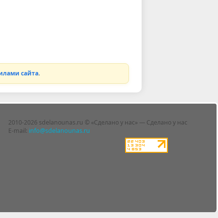
илами сайта
.
2010-2026 sdelanounas.ru © «Сделано у нас» — Сделано у нас
E-mail:
info@sdelanounas.ru