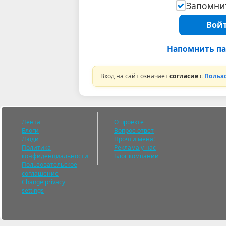
Запомнит
Войт
Напомнить па
Вход на сайт означает
согласие
с
Польз
Лента
О проекте
Блоги
Вопрос-ответ
Люди
Прочти меня!
Политика
Реклама у нас
конфиденциальности
Блог компании
Пользовательское
соглашение
Change privacy
settings