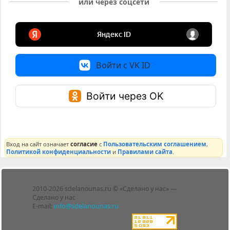
или через соцсети
Войти с VK ID
Войти через OK
Вход на сайт означает
согласие
с
Пользовательским соглашением
,
Политикой конфиденциальности
и
Правилами сайта
.
Лента
2010-2026 sdelanounas.ru © «Сделано у нас» —
Блоги
Сделано у нас
Люди
E-mail:
info@sdelanounas.ru
Политика
конфиденциальности
Пользовательское