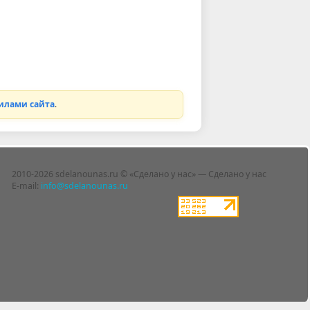
илами сайта
.
2010-2026 sdelanounas.ru © «Сделано у нас» — Сделано у нас
E-mail:
info@sdelanounas.ru