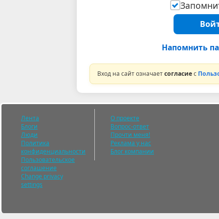
Запомнит
Войт
Напомнить па
Вход на сайт означает
согласие
с
Польз
Лента
О проекте
Блоги
Вопрос-ответ
Люди
Прочти меня!
Политика
Реклама у нас
конфиденциальности
Блог компании
Пользовательское
соглашение
Change privacy
settings