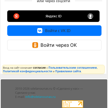
или через соцсети
Войти с VK ID
Войти через OK
Вход на сайт означает
согласие
с
Пользовательским соглашением
,
Политикой конфиденциальности
и
Правилами сайта
.
Лента
2010-2026 sdelanounas.ru © «Сделано у нас» —
Блоги
Сделано у нас
Люди
E-mail:
info@sdelanounas.ru
Политика
конфиденциальности
Пользовательское