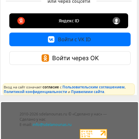
или через соцсети
Войти с VK ID
Войти через OK
Вход на сайт означает
согласие
с
Пользовательским соглашением
,
Политикой конфиденциальности
и
Правилами сайта
.
Лента
2010-2026 sdelanounas.ru © «Сделано у нас» —
Блоги
Сделано у нас
Люди
E-mail:
info@sdelanounas.ru
Политика
конфиденциальности
Пользовательское