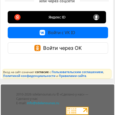
или через соцсети
Войти с VK ID
Войти через OK
Вход на сайт означает
согласие
с
Пользовательским соглашением
,
Политикой конфиденциальности
и
Правилами сайта
.
Лента
2010-2026 sdelanounas.ru © «Сделано у нас» —
Блоги
Сделано у нас
Люди
E-mail:
info@sdelanounas.ru
Политика
конфиденциальности
Пользовательское