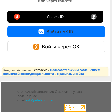
или через соцсети
Войти с VK ID
Войти через OK
Вход на сайт означает
согласие
с
Пользовательским соглашением
,
Политикой конфиденциальности
и
Правилами сайта
.
Лента
2010-2026 sdelanounas.ru © «Сделано у нас» —
Блоги
Сделано у нас
Люди
E-mail:
info@sdelanounas.ru
Политика
конфиденциальности
Пользовательское