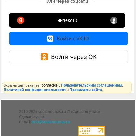
или через соцсети
Войти с VK ID
Войти через OK
Вход на сайт означает
согласие
с
Пользовательским соглашением
,
Политикой конфиденциальности
и
Правилами сайта
.
Лента
2010-2026 sdelanounas.ru © «Сделано у нас» —
Блоги
Сделано у нас
Люди
E-mail:
info@sdelanounas.ru
Политика
конфиденциальности
Пользовательское