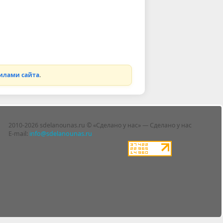
илами сайта
.
2010-2026 sdelanounas.ru © «Сделано у нас» — Сделано у нас
E-mail:
info@sdelanounas.ru