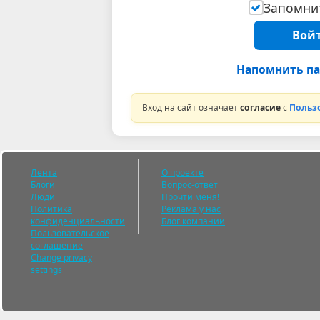
Запомнит
Войт
Напомнить па
Вход на сайт означает
согласие
с
Польз
Лента
О проекте
Блоги
Вопрос-ответ
Люди
Прочти меня!
Политика
Реклама у нас
конфиденциальности
Блог компании
Пользовательское
соглашение
Change privacy
settings