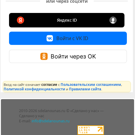
или через соцсети
Войти с VK ID
Войти через OK
Вход на сайт означает
согласие
с
Пользовательским соглашением
,
Политикой конфиденциальности
и
Правилами сайта
.
Лента
2010-2026 sdelanounas.ru © «Сделано у нас» —
Блоги
Сделано у нас
Люди
E-mail:
info@sdelanounas.ru
Политика
конфиденциальности
Пользовательское