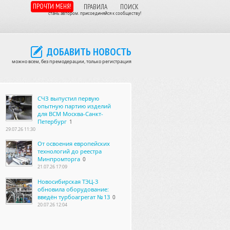
ПРОЧТИ МЕНЯ!
ПРАВИЛА
ПОИСК
стань автором. присоединяйся к сообществу!
ДОБАВИТЬ НОВОСТЬ
можно всем, без премодерации, только регистрация
СЧЗ выпустил первую
опытную партию изделий
для ВСМ Москва-Санкт-
Петербург
1
29.07.26 11:30
От освоения европейских
технологий до реестра
Минпромторга
0
21.07.26 17:09
Новосибирская ТЭЦ-3
обновила оборудование:
введён турбоагрегат № 13
0
20.07.26 12:04