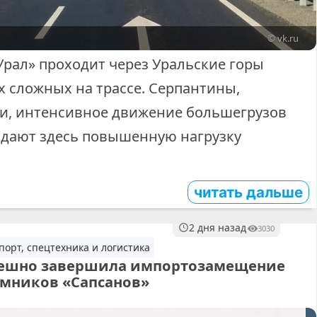
© vk.ru
Урал» проходит через Уральские горы
х сложных на трассе. Серпантины,
и, интенсивное движение большегрузов
здают здесь повышенную нагрузку
читать дальше
2 дня назад
3030
порт, спецтехника и логистика
пешно завершила импортозамещение
емников «Сапсанов»