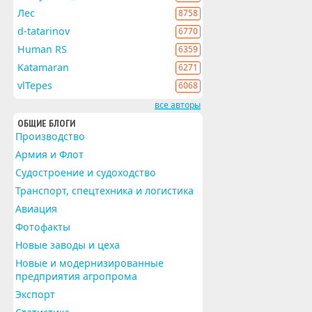
Лес
8758
d-tatarinov
6770
Human RS
6359
Katamaran
6271
vlTepes
6068
все авторы
ОБЩИЕ БЛОГИ
Производство
Армия и Флот
Судостроение и судоходство
Транспорт, спецтехника и логистика
Авиация
Фотофакты
Новые заводы и цеха
Новые и модернизированные
предприятия агропрома
Экспорт