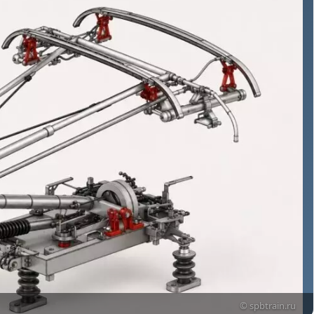
© spbtrain.ru