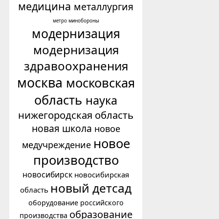
медицина
металлургия
минобороны
метро
модернизация
модернизация
здравоохранения
москва
московская
область
наука
нижегородская область
новая школа
новое
новое
медучреждение
производство
новосибирск
новосибирская
новый детсад
область
оборудование российского
образование
производства