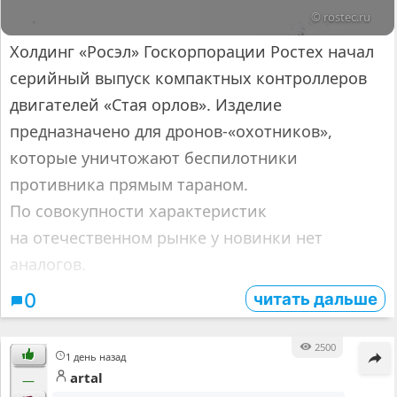
© rostec.ru
Холдинг «Росэл» Госкорпорации Ростех начал
серийный выпуск компактных контроллеров
двигателей «Стая орлов». Изделие
предназначено для дронов-«охотников»,
которые уничтожают беспилотники
противника прямым тараном.
По совокупности характеристик
на отечественном рынке у новинки нет
аналогов.
читать дальше
0
2500
1 день назад
artal
—