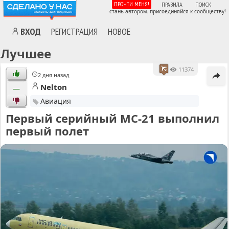
ПРОЧТИ МЕНЯ!
ПРАВИЛА
ПОИСК
стань автором. присоединяйся к сообществу!
ВХОД
РЕГИСТРАЦИЯ
НОВОЕ
Лучшее
11374
2 дня назад
Nelton
—
Авиация
Первый серийный МС-21 выполнил
первый полет
MA