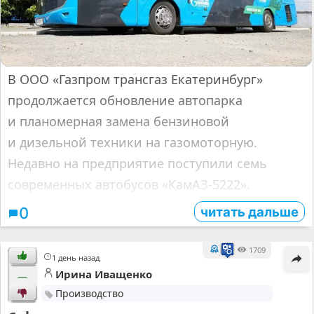
В ООО «Газпром трансгаз Екатеринбург»
продолжается обновление автопарка
и планомерная замена бензиновой
и дизельной техники на газомоторную.
Недавно на предприятие поступили семь
современных автобусов «КамАЗ-5222».
читать дальше
0
1709
1 день назад
Ирина Иващенко
—
Производство