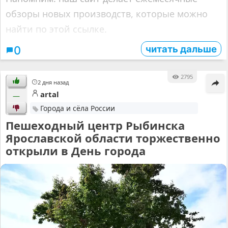
обзоры новых производств, которые можно
найти по этой ссылке.
читать дальше
0
2795
2 дня назад
artal
—
Города и сёла России
Пешеходный центр Рыбинска
Ярославской области торжественно
открыли в День города