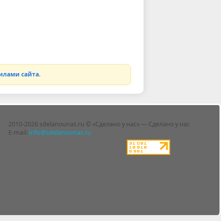
илами сайта
.
2010-2026 sdelanounas.ru © «Сделано у нас» — Сделано у нас
E-mail:
info@sdelanounas.ru