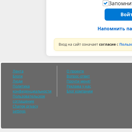
Запомнит
Войт
Напомнить па
Вход на сайт означает
согласие
с
Польз
Лента
О проекте
Блоги
Вопрос-ответ
Люди
Прочти меня!
Политика
Реклама у нас
конфиденциальности
Блог компании
Пользовательское
соглашение
Change privacy
settings