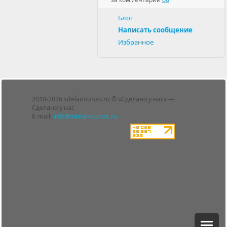
Блог
Написать сообщение
Избранное
Лента
2010-2026 sdelanounas.ru © «Сделано у нас» —
Блоги
Сделано у нас
Люди
E-mail:
info@sdelanounas.ru
Политика
конфиденциальности
Пользовательское
соглашение
Change privacy
settings
О проекте
Вопрос-ответ
Прочти меня!
Реклама у нас
Блог компании