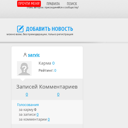
ПРОЧТИ МЕНЯ!
ПРАВИЛА
ПОИСК
стань автором. присоединяйся к сообществу!
ДОБАВИТЬ НОВОСТЬ
можно всем, без премодерации, только регистрация
sarvic
Карма
0
Рейтинг:
0
Записей
Комментариев
0
0
Голосования
за карму
0
за записи
0
за комментарии
0