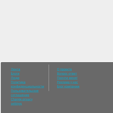
Лента
О проекте
Блоги
Вопрос-ответ
Люди
Прочти меня!
Политика
Реклама у нас
конфиденциальности
Блог компании
Пользовательское
соглашение
Change privacy
settings