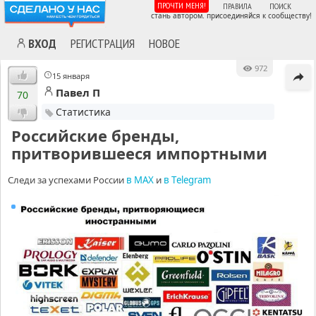
ПРОЧТИ МЕНЯ!
ПРАВИЛА
ПОИСК
стань автором. присоединяйся к сообществу!
ВХОД
РЕГИСТРАЦИЯ
НОВОЕ
972
15 января
Павел П
70
Статистика
Российские бренды,
притворившееся импортными
С
л
е
д
и
з
а
у
с
п
е
х
а
м
и
Р
о
с
с
и
и
в
M
A
X
и
в
T
e
l
e
g
r
a
m
MA