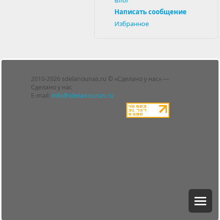
Написать сообщение
Избранное
Лента
2010-2026 sdelanounas.ru © «Сделано у нас» —
Блоги
Сделано у нас
Люди
E-mail:
info@sdelanounas.ru
Политика
конфиденциальности
Пользовательское
соглашение
Change privacy
settings
О проекте
Вопрос-ответ
Прочти меня!
Реклама у нас
Блог компании