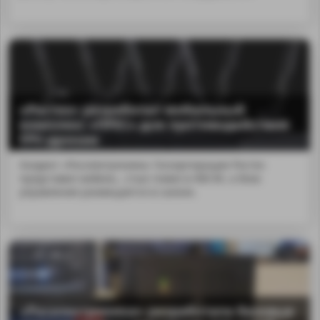
«Ростех» разработал мобильный
комплекс «ПРЕС» для противодействия
FPV-дронам
Холдинг «Росэлектроника» Госкорпорации Ростех
представил мобиль...стью помех в 400 Вт, а блок
управления размещается в салоне.
«Росэлектроника» разработала базовые