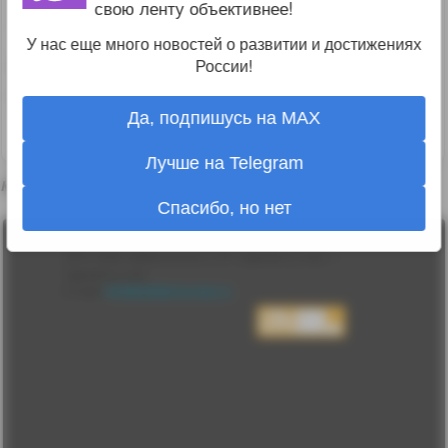
свою ленту объективнее!
EviLOne
09.07.19 21:36:14
У нас еще много новостей о развитии и достижениях
А где еще можно про них почитать, название,
России!
цена, характеристики?
Да, подпишусь на MAX
↑
#1142475
Лучше на Telegram
Комментарий удалён
Спасибо, но нет
Лента
2010-2026 sdelanounas.ru © «Сделано у нас» —
Блоги
Сделано у нас
Люди
E-mail:
info@sdelanounas.ru
Политика
конфиденциальности
Пользовательское
соглашение
Change privacy
settings
О проекте
Вопрос-ответ