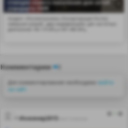
станции нового поколения для сетей
стандарта DMR
Холдинг «Росэлектроника» (Госкорпорация Ростех)
завершил разраб...двух модификациях: для частотных
диапазонов 146-174 МГц и 401-486 МГц.
Комментарии
0
Для комментирования необходимо
войти
на сайт
2
Инженер2015
09.07.19 09:35:40