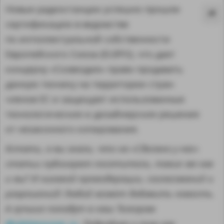
Новые радиостанции успешно прошли
сертификацию в ведомстве
по интеллектуальной собственности
Европейского Cоюза (EUIPO), что дает
концерну «Созвездие» право продавать
данную технику на территории стран
членов ЕС и защищает использованные
технологические и дизайнерские решения
от незаконного копирования.
Кстати, а вы знали, что на «Сделано у нас»
статьи публикуют посетители, такие же как
MA
и вы? И никакой премодерации, согласований и
разрешений! Любой может добавить новость.
А лучшие попадут в наш Телеграм
@sdelanounas_ru