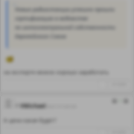
Новые радиостанции успешно прошли
сертификацию в ведомстве
по интеллектуальной собственности
Европейского Cоюза
на экспорте можно хорошо заработать
↑
#1142250
1
VMichael
09.07.19 10:07:39
А цена какая будет?
↑
#1142253