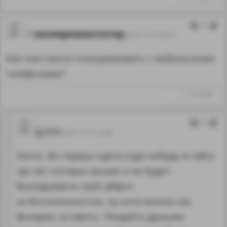
0
экспериментатор
09.07.19 21:08:31
Как они смогут конкурировать с мобильными
телефонами?
↑
#1142467
0
guest
09.07.19 21:36:48
Легко. Во первых едете куда нибудь в тайгу
где нет сотовых вышек и не будет.
Выкидываете свой айфон
за бесполезностью, ну хотя можно как
фонарик оставить. Раздаёте друзьям