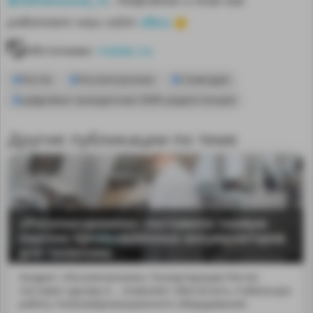
. Подробнее о том как
здесь
работает наш сайт
👈
Источник:
rostec.ru
Ростех
Росэлектроника
Созвездие
цифровые гражданские DMR-радиостанции
Другие публикации по теме
«Росэлектроника» поставила первую
партию промышленных аккумуляторов
для телекома
Холдинг «Росэлектроника» Госкорпорации Ростех
поставил одному и... позволяет обеспечить стабильную
работу телекоммуникационного оборудования.