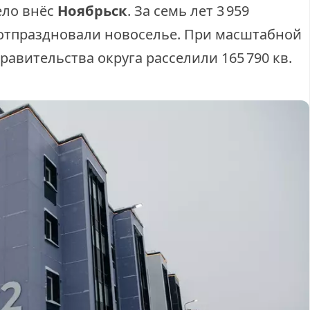
Ноябрьск
ело внёс
. За семь лет 3 959
к отпраздновали новоселье. При масштабной
равительства округа расселили 165 790 кв.