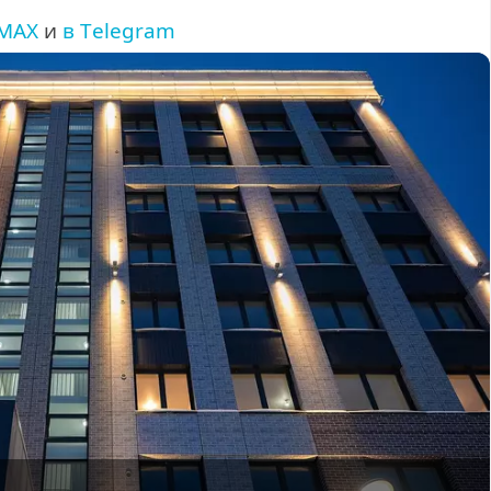
M
A
X
и
в
T
e
l
e
g
r
a
m