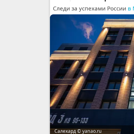
С
л
е
д
и
з
а
у
с
п
е
х
а
м
и
Р
о
с
с
и
и
в
© yanao.ru
Салехард