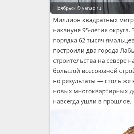
© yanao.ru
Ноябрьск
Миллион квадратных метр
накануне 95-летия округа.
порядка 62 тысяч ямальцев
построили два города Ла
строительства на севере н
большой всесоюзной строй
но результаты — столь же 
новых многоквартирных до
навсегда ушли в прошлое.