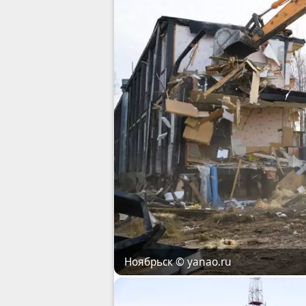
© yanao.ru
Ноябрьск