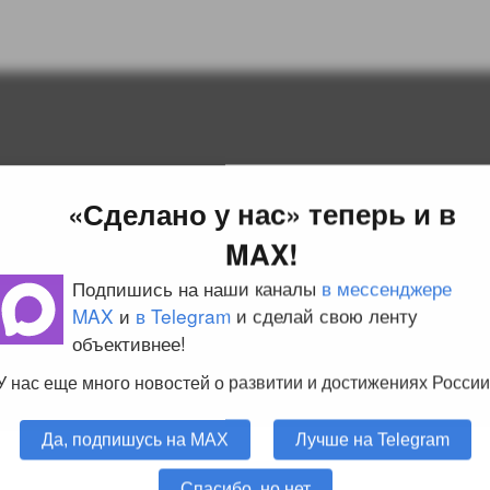
«Сделано у нас» теперь и в
MAX!
Подпишись на наши каналы
в мессенджере
MAX
и
в Telegram
и сделай свою ленту
объективнее!
У нас еще много новостей о развитии и достижениях России
Да, подпишусь на MAX
Лучше на Telegram
Спасибо, но нет