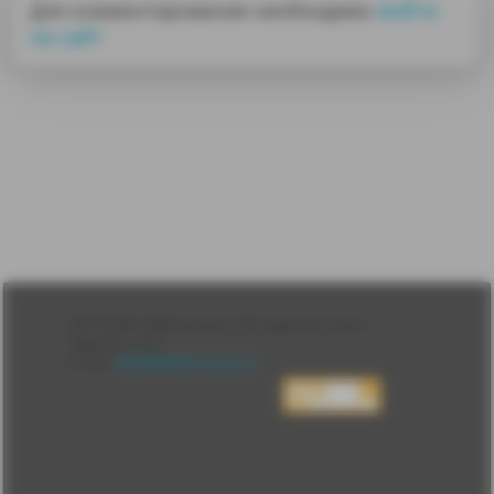
Для комментирования необходимо
войти
на сайт
Лента
2010-2026 sdelanounas.ru © «Сделано у нас» —
Блоги
Сделано у нас
Люди
E-mail:
info@sdelanounas.ru
Политика
конфиденциальности
Пользовательское
соглашение
Change privacy
settings