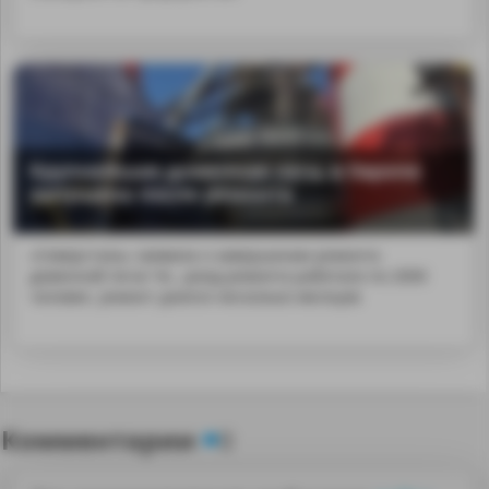
Крупнейшая доменная печь в Европе
запущена после ремонта
«Северсталь» заявила о завершении ремонта
доменной печи Че...риод ремонта работало по 2000
человек. ремонт длился несколько месяцев
Комментарии
0