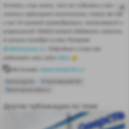
Кстати, а вы знали, что на «Сделано у нас»
статьи публикуют посетители, такие же как
и вы? И никакой премодерации, согласований и
разрешений! Любой может добавить новость.
А лучшие попадут в наш Телеграм
@sdelanounas_ru
. Подробнее о том как
здесь
работает наш сайт
👈
Источник:
www.metalinfo.ru
металлургия
Череповецкий МК
Вологодская область
MA
Другие публикации по теме