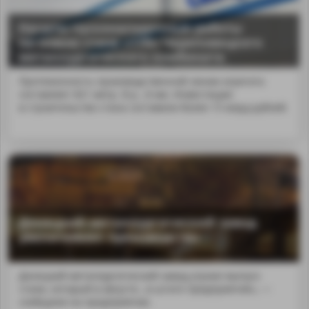
Начаты пусконаладочные работы
на новом стане «170» Череповецкого
металлургического комбината
Протяженность производственной линии агрегата
составляет 821 метр. В р...8 мм. Инвестиции
в строительство стана составили более 15 млрд рублей.
Донецкий металлургический завод
увеличивает производство
Донецкий металлургический завод утроил выпуск
стали, который в августе...в штате предприятия», —
сообщили на предприятии.