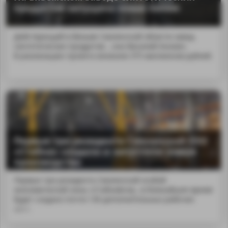
продуктов запущена новая линия
Действующий в Вязьме Смоленской области завод
синтетических продуктов ...она Василий Анохин.
В реализацию проекта вложили 375 миллионов рублей.
Первые три резидента Смоленской ОЭЗ
«Стабна» создали и запустили новые
производства
MA
Первые три резидента Смоленской особой
экономической зоны «Стабна&raq...в ближайшее время
будет создано почти 130 дополнительных рабочих
мест.