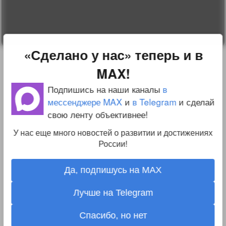
Реклама у нас
Блог компании
«Сделано у нас» теперь и в
MAX!
Подпишись на наши каналы
в
мессенджере MAX
и
в Telegram
и сделай
свою ленту объективнее!
У нас еще много новостей о развитии и достижениях
России!
Да, подпишусь на MAX
Лучше на Telegram
Спасибо, но нет