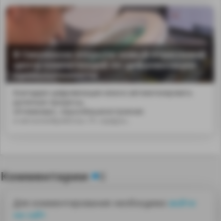
В Смоленске открыли новый отраслевой
центр компетенций по цифровизации
промышленности
Благодаря цифровизации можно автоматизировать
рутинные процессы,
оптимизиро...laquo;Машиностроение
и металлообработка» ГК «Цифра».
Комментарии
0
Для комментирования необходимо
войти
на сайт