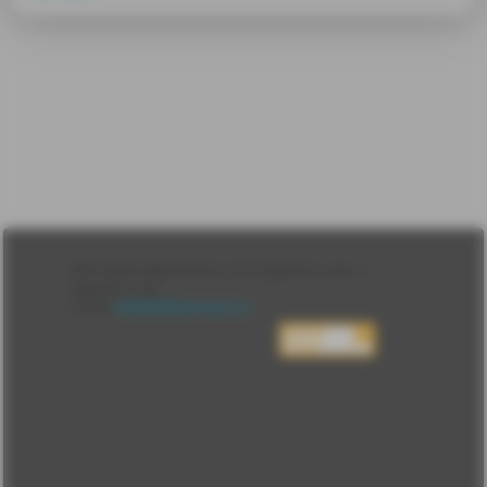
Лента
2010-2026 sdelanounas.ru © «Сделано у нас» —
Блоги
Сделано у нас
Люди
E-mail:
info@sdelanounas.ru
Политика
конфиденциальности
Пользовательское
соглашение
Change privacy
settings
О проекте
Вопрос-ответ
Прочти меня!