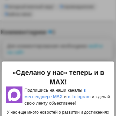
Западный военный округ
перевооружение
войска связи
Комментарии
0
Для комментирования необходимо
войти
на сайт
«Сделано у нас» теперь и в
2
Rash
MAX!
04.12.15 09:58:35
Подпишись на наши каналы
в
Более 5,5 тысяч единиц современных
мессенджере MAX
и
в Telegram
и сделай
образцов вооружения
свою ленту объективнее!
Не многовато-ли для образцов? Может, все-
У нас еще много новостей о развитии и достижениях