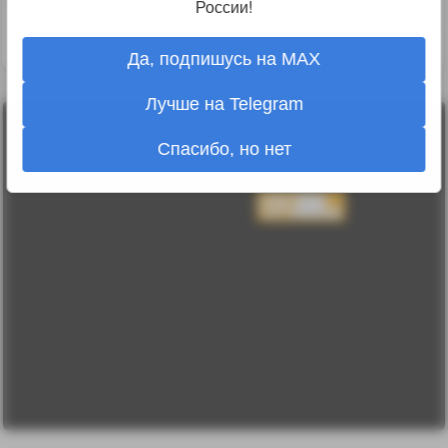
таки, серийная техника?
России!
↑
#719284
Да, подпишусь на MAX
Лучше на Telegram
Лента
2010-2026 sdelanounas.ru © «Сделано у нас» —
Спасибо, но нет
Блоги
Сделано у нас
Люди
E-mail:
info@sdelanounas.ru
Политика
конфиденциальности
Пользовательское
соглашение
Change privacy
settings
О проекте
Вопрос-ответ
Прочти меня!
Реклама у нас
Блог компании