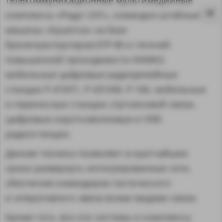
комплексы «Редут-2УС», командно-штабные
машины «Кушетка» на базе
бронетраспортеров БТР-80 и тягачей
повышенной проходимости КАМАЗ,
мобильные цифровые радиорелейные
станции Р-419Л1, Р-431АМ, Р-166, мобильные
и переносные станции спутниковой связи,
цифровые коротковолновые и УКВ-
радиостанции.
Данная техника позволяет в кратчайшие
сроки развернуть интегрированные сети,
MA
обеспечив командиров тактического
и оперативного звена всеми видами связи.
Кроме того, все эти системы и комплексы