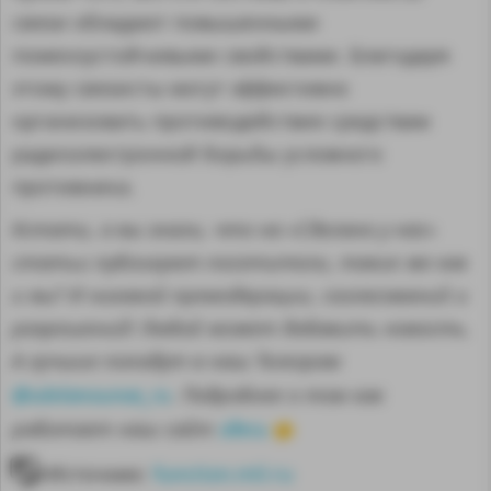
связи обладают повышенными
помехоустойчивыми свойствами. Благодаря
этому связисты могут эффективно
организовать противодействие средствам
радиоэлектронной борьбы условного
противника.
Кстати, а вы знали, что на «Сделано у нас»
статьи публикуют посетители, такие же как
и вы? И никакой премодерации, согласований и
разрешений! Любой может добавить новость.
А лучшие попадут в наш Телеграм
@sdelanounas_ru
. Подробнее о том как
здесь
работает наш сайт
👈
Источник:
function.mil.ru