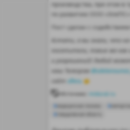
производства, при этом в 
по развитию ООО «ЭлеПС» 
Пост сделан с содействие
Кстати, а вы знали, что н
посетители, такие же как 
и разрешений! Любой може
наш Телеграм
@sdelanounas
сайт
здесь
👈
Источник:
midural.ru
MAX
медицинская техника
импорто
Свердловская область