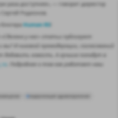
три раза доступнее», — говорит директор
Сергей Родионов.
Human RS
м блогера
!
а «Сделано у нас» статьи публикуют
и вы? И никакой премодерации, согласований
т добавить новость. А лучшие попадут в
_ru
. Подробнее о том как работает наш
замещение
модернизация здравоохранения