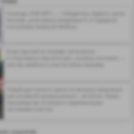
 теме
Команда «ПАК МРТ» — победитель первого цикла
Акселер...ргии имени академика Н. Н. Бурденко
и в клинике Hadassah Medical.
В мастерской по пошиву тактических
и спортивных перчаток рит...усилены кончики», —
мастер швейного участка Елена Акушева.
Новый цех полного цикла по выпуску связующих
для литейной промышленнос... из Китая. Новое
производство оснащено современными
системами очистки.
оих соцсетях