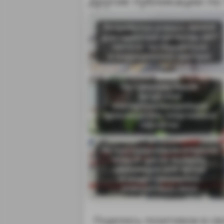
Другие публикации по
Разработка ученых МИФИ
для гарантии качества МРТ
начала тестироваться
в медицинских центрах
На Среднем Урале
запустили
импортозамещающее
производство спортивных
перчаток
На Уралхимпласте открыли
новый цех по выпуску
связующих для литья
и индустриальных
новолачных смол
Поделись позитивом в св