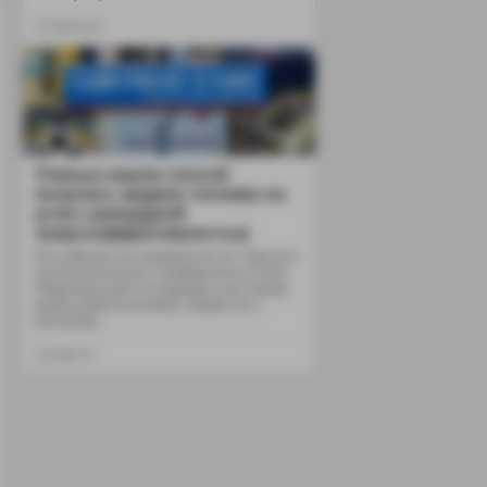
2
3348
Ученые нашли способ
получать жидкое топливо из
угля с рекордной
энергоэффективностью
Российские исследователи из Томского
политехнического университета (член
Национальной ассоциации участников
рынка робототехники) совместно с
коллегам...
2
154