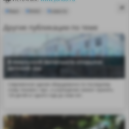
Ямал
ЯНАО
новости
Другие публикации по теме
В ямальской Антипаюте открылся
детский сад
Современное здание оборудованно по последнему
слову техники с мул...е учреждение сможет принять
120 детей от одного года до семи лет.
MA