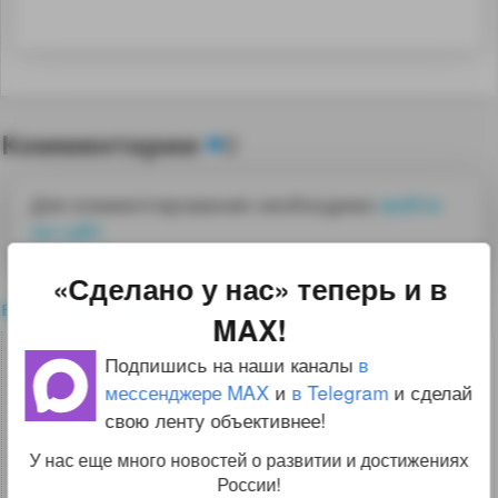
Комментарии
0
Для комментирования необходимо
войти
на сайт
«Сделано у нас» теперь и в
все комментарии
MAX!
1
Подпишись на наши каналы
в
lapshin-89
05.09.21 18:53:35
мессенджере MAX
и
в Telegram
и сделай
свою ленту объективнее!
И статья ещё созрела, о которой говорил
недавно.
У нас еще много новостей о развитии и достижениях
России!