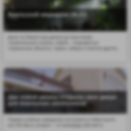
Ямальский меридиан (№ 21)
Даже на Ямале ещё далеко до окончания
строительного сезона, но&nb... открываться
социальные объекты, парки, скверы и многое другое…
Две новые школы открыли свои двери
для ямальских школьников
Первое учебное заведение построено в Лабытнанги
(на 550 мест), второе — в Салехарде (200 мест).