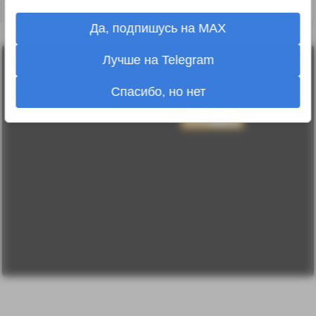
↑
#1239048
Да, подпишусь на MAX
Лучше на Telegram
Лента
2010-2026 sdelanounas.ru © «Сделано у нас» —
Блоги
Сделано у нас
Люди
Спасибо, но нет
E-mail:
info@sdelanounas.ru
Политика
конфиденциальности
Пользовательское
соглашение
Change privacy
settings
О проекте
Вопрос-ответ
Прочти меня!
Реклама у нас
Блог компании