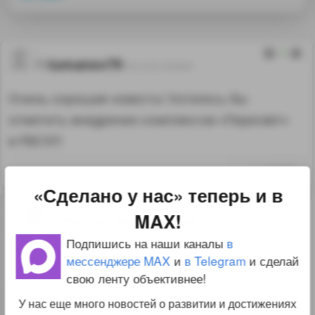
2
tumanov79
18.12.22 10:55:01
Очень хорошая новость! Хотелось бы
отметить внедрение комплексов «Пересвет»
в РВСН!!!
↑
#1257007
«Сделано у нас» теперь и в
0
MAX!
Roman Wyrzykowski
18.12.22
Подпишись на наши каналы
в
19:17:51
мессенджере MAX
и
в Telegram
и сделай
Это лазерные комплексы? Интересно какой
свою ленту объективнее!
диапазон их применения — если это
У нас еще много новостей о развитии и достижениях
не тайна конечно.