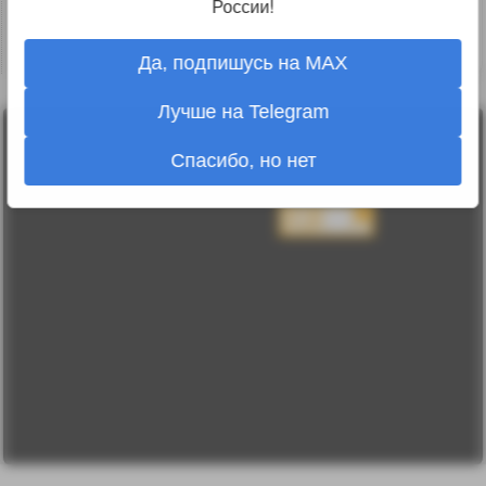
России!
↑
#1257021
Да, подпишусь на MAX
Лучше на Telegram
Лента
2010-2026 sdelanounas.ru © «Сделано у нас» —
Блоги
Спасибо, но нет
Сделано у нас
Люди
E-mail:
info@sdelanounas.ru
Политика
конфиденциальности
Пользовательское
соглашение
Change privacy
settings
О проекте
Вопрос-ответ
Прочти меня!
Реклама у нас
Блог компании