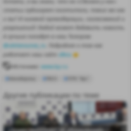
Кстати, а вы знали, что на «Сделано у нас»
статьи публикуют посетители, такие же как
и вы? И никакой премодерации, согласований и
разрешений! Любой может добавить новость.
А лучшие попадут в наш Телеграм
@sdelanounas_ru
. Подробнее о том как
здесь
работает наш сайт
👈
Источник:
www.kp.ru
Минобороны
РВСН
ПГРК "Ярс"
Другие публикации по теме
«Элар» рассказал об обновлениях