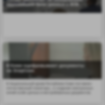
крупнейшей базы данных о ВОВ
В Коми оцифровывают документы
на ЭларСкан
В Национальный архив Республики Коми поставлен
отечественный планетарн...я создания электронных
копий особо ценных и востребованных документов.