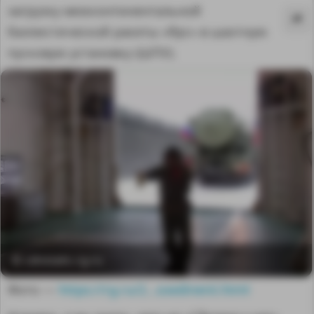
загрузку межконтинентальной
баллистической ракеты «Ярс» в шахтную
пусковую установку (ШПУ).
MA
© cdnstatic.rg.ru
Фото —
https://rg.ru/2...soedinenii.html