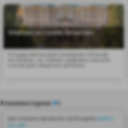
ЭларСкан на службе Петергофа
В Государственном музее-заповеднике «Петергоф»
инсталлиров...uo;, позволит оцифровать в высоком
качестве даже габаритные оригиналы.
Комментарии
0
Для комментирования необходимо
войти
на сайт