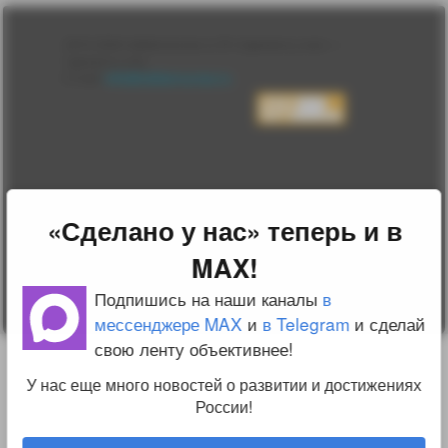
Лента
2010-2026 sdelanounas.ru © «Сделано у нас» —
Блоги
Сделано у нас
Люди
E-mail:
info@sdelanounas.ru
Политика
конфиденциальности
Пользовательское
соглашение
Change privacy
settings
О проекте
«Сделано у нас» теперь и в
Вопрос-ответ
Прочти меня!
MAX!
Реклама у нас
Блог компании
Подпишись на наши каналы
в
мессенджере MAX
и
в Telegram
и сделай
свою ленту объективнее!
У нас еще много новостей о развитии и достижениях
России!