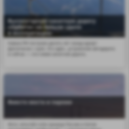
Высокогорную канатную дорогу
«Орбита» на Архызе сдали
в эксплуатацию
Кавказ.РФ построил десять лет назад курорт
фактически с нуля. Это один...устроенная автодорога
и сейчас — эта новая канатная дорога.
Вместо моста и парома
Фото: amurobl.ruНа границе России и Китая