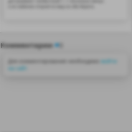
достраивают необычный т...т несколько минут,
а из кабинки откроется вид на оба берега.
Комментарии
0
Для комментирования необходимо
войти
на сайт