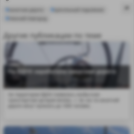
канатная дорога
кресельный подъёмник
Нижний Новгород
Другие публикации по теме
На ВДНХ заработала канатная дорога
На территории ВДНХ появилась необычная
транспортная артерия &mdas...т. За час по канатной
MA
дороге могут проехать до 1000 человек.