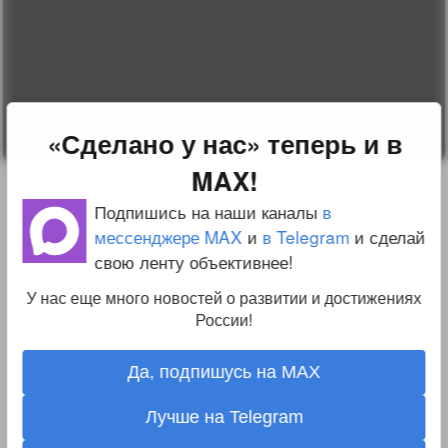
О проекте
Вопрос-ответ
Прочти меня!
Реклама у нас
Блог компании
«Сделано у нас» теперь и в
MAX!
Подпишись на наши каналы
в
мессенджере MAX
и
в Telegram
и сделай
свою ленту объективнее!
У нас еще много новостей о развитии и достижениях
России!
Да, подпишусь на MAX
Лучше на Telegram