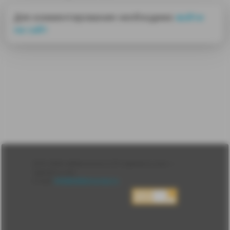
Для комментирования необходимо
войти
на сайт
Лента
2010-2026 sdelanounas.ru © «Сделано у нас» —
Блоги
Сделано у нас
Люди
E-mail:
info@sdelanounas.ru
Политика
конфиденциальности
Пользовательское
соглашение
Change privacy
settings