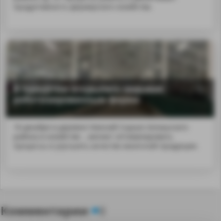
продуктивность фермерского хозяйства.
В Удмуртии открылась седьмая
роботизированным ферма
18 декабря в деревне Нижний Сырьез Алнашского
района в хозяйстве ...могают оптимизировать
процессы и улучшить качество молочной продукции.
Комментарии
0