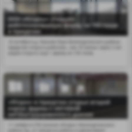
ООО «Юлдош» открыло
роботизированную ферму на 150 голов
в Удмуртии
18 октября в д. Нижние Юри Молопургинского района
Удмуртии открыта роботизи...лки. В планах через 5 лет
рядом открыть ещё 1 ферму на 150 голов.
«Югдон» в Удмуртии открыл второй
MA
корпус фермы с системой
автоматизированного доения
11 ноября в СПК (колхоз) «Югдон» Малопургинского
района Уд...ет процессы работы и увеличивает