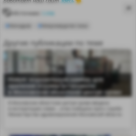
здесь
работает наш сайт
👈
Источник:
t.me
Минздрав
Микрохирургия глаза
Другие публикации по теме
Новую морозильную камеру для
хранения плазмы установили
в Московском областном центре крови
В Московском областном центре крови введена
MA
в эксплуатацию новая ...этом сообщила пресс-служба
Министерства здравоохранения Московской области.