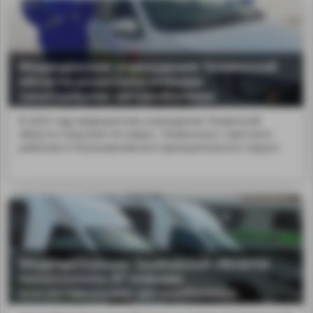
Медицинские учреждения Тюменской
области оснастили новыми
санитарными автомобилями
В 2025 году медицинские учреждения Тюменской
области получили 34 новых...Тюменского, Уватского
районов и Голышмановского муниципального округа.
Медучреждения Тамбовской области
пополнились 87 новыми
отечественными автомобилями.