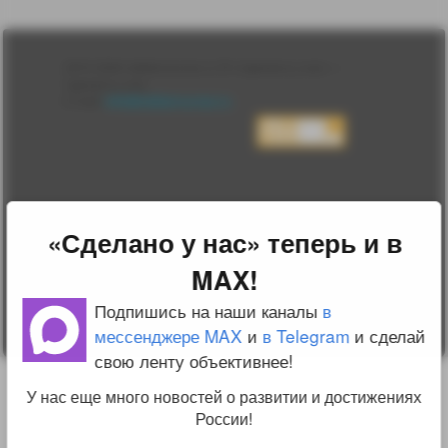
Лента
2010-2026 sdelanounas.ru © «Сделано у нас» —
Блоги
Сделано у нас
Люди
E-mail:
info@sdelanounas.ru
Политика
конфиденциальности
Пользовательское
соглашение
Change privacy
settings
О проекте
«Сделано у нас» теперь и в
Вопрос-ответ
Прочти меня!
MAX!
Реклама у нас
Блог компании
Подпишись на наши каналы
в
мессенджере MAX
и
в Telegram
и сделай
свою ленту объективнее!
У нас еще много новостей о развитии и достижениях
России!