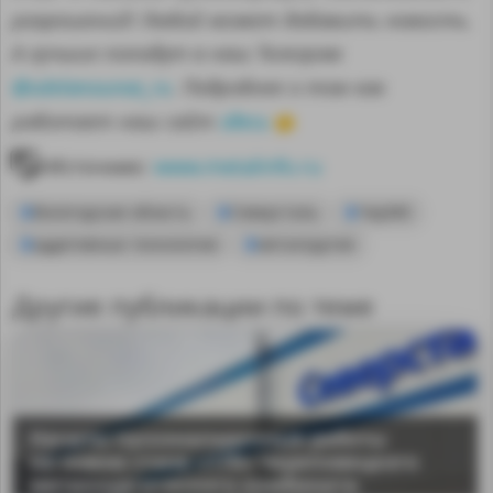
разрешений! Любой может добавить новость.
А лучшие попадут в наш Телеграм
@sdelanounas_ru
. Подробнее о том как
здесь
работает наш сайт
👈
Источник:
www.metalinfo.ru
Вологодская область
Северсталь
ЧерМК
аддитивные технологии
металлургия
Другие публикации по теме
Начаты пусконаладочные работы
на новом стане «170» Череповецкого
металлургического комбината