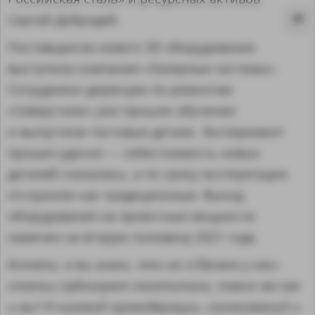
Сергей Добродей.
Поставщиком нового 3D оборудования
выступила компания «Лазерные системы».
Сотрудники дирекции по ремонтам
«Северстали» уже прошли обучение
и выпустили тестовые детали. Эксперимент
прошел удачно — себестоимость новых
деталей снизилась, а по сроку эксплуатации
отслужили как традиционные. Выход
оборудования на проектные мощности
намечен на вторую половину 2021 года.
MA
Кстати, а вы знали, что на «Сделано у нас»
статьи публикуют посетители, такие же как
и вы? И никакой премодерации, согласований и