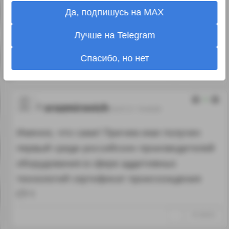
а не принтеры и сейчас осваивает новое
Да, подпишусь на MAX
производство с помощью новых
технологий. Новость о меткомбинате, а не
Лучше на Telegram
о принтере.
Спасибо, но нет
↑
#1236248
2
srozmirovich
20.07.21 19:44:06
Именно, что сами! Причем ими получен
первый среди российских производителей
оборудования в сфере аддитивных
технологий сертификат происхождения
СТ-1
↑
#1236252