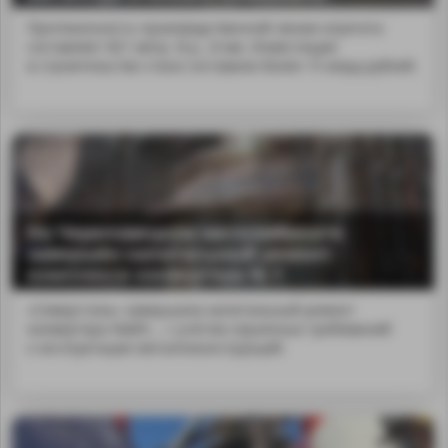
Протяженность производственной линии агрегата
составляет 821 метр. В р...8 мм. Инвестиции
в строительство стана составили более 15 млрд рублей.
На Череповецком меткомбинате
завершён капитальный ремонт
комплекса конвертера № 1
«Северсталь» завершила капитальный ремонт
конвертера №&th... с учётом серьёзных требований
к эксплуатации металлоконструкций.