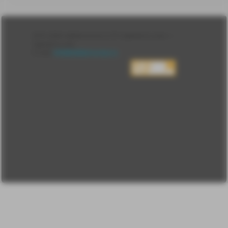
Лента
2010-2026 sdelanounas.ru © «Сделано у нас» —
Блоги
Сделано у нас
Люди
E-mail:
info@sdelanounas.ru
Политика
конфиденциальности
Пользовательское
соглашение
Change privacy
settings
О проекте
Вопрос-ответ
Прочти меня!
Реклама у нас
Блог компании