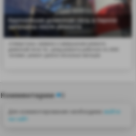
Крупнейшая доменная печь в Европе
запущена после ремонта
«Северсталь» заявила о завершении ремонта
доменной печи Че...риод ремонта работало по 2000
человек. ремонт длился несколько месяцев
Комментарии
0
Для комментирования необходимо
войти
на сайт