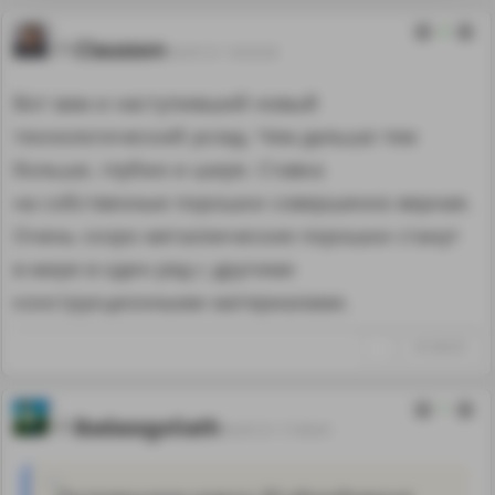
2
Clausson
20.07.21 14:53:35
Вот вам и наступивший новый
технологический уклад. Чем дальше тем
больше, глубже и шире. Ставка
на собственные порошки совершенно верная.
Очень скоро металлические порошки станут
в мире в один ряд с другими
конструкционными материалами.
↑
#1236233
1
Badassgoliath
20.07.21 17:45:01