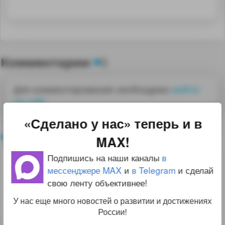
Комментарии
0
Для комментирования необходимо
войти
на сайт
«Сделано у нас» теперь и в
все комментарии
MAX!
Подпишись на наши каналы
в
6
burovik
26.10.21 16:11:04
мессенджере MAX
и
в Telegram
и сделай
свою ленту объективнее!
Спасибо за обзор
У нас еще много новостей о развитии и достижениях
России!
↑
#1241967