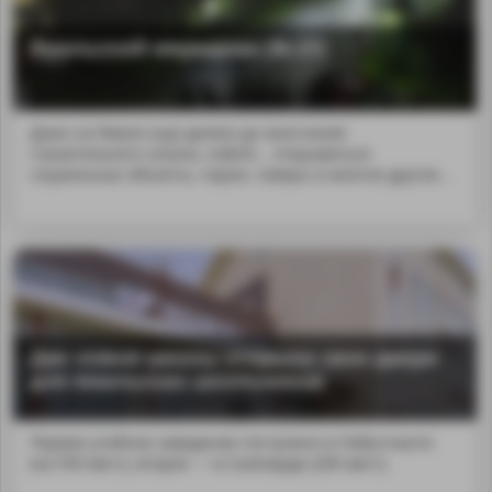
Ямальский меридиан (№ 21)
Даже на Ямале ещё далеко до окончания
строительного сезона, но&nb... открываться
социальные объекты, парки, скверы и многое другое…
Две новые школы открыли свои двери
для ямальских школьников
Первое учебное заведение построено в Лабытнанги
(на 550 мест), второе — в Салехарде (200 мест).