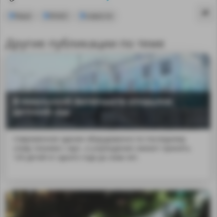
Ямал
ЯНАО
новости
Другие публикации по теме
В ямальской Антипаюте открылся
детский сад
Современное здание оборудованно по последнему
слову техники с мул...е учреждение сможет принять
120 детей от одного года до семи лет.
MA