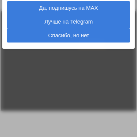
Да, подпишусь на MAX
Лента
Лучше на Telegram
2010-2026 sdelanounas.ru © «Сделано у нас» —
Блоги
Сделано у нас
Люди
E-mail:
info@sdelanounas.ru
Спасибо, но нет
Политика
конфиденциальности
Пользовательское
соглашение
Change privacy
settings
О проекте
Вопрос-ответ
Прочти меня!
Реклама у нас
Блог компании