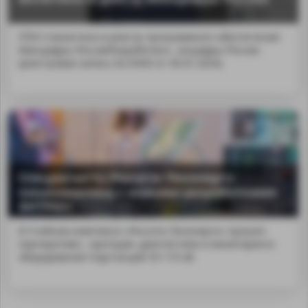
ППИ-3 включено в реестр программного обеспечения
Минцифры РоссииРазработанн...инцифры России
(реестровая запись № 23443 от 30.07.2024).
Специалисты Россети Ленэнерго
ознакомились с новыми разработками
АНТРАКС
В Учебном комплексе «Россети Ленэнерго» прошел
корпоративн...луатации, диагностики и мониторинга
оборудования подстанций 35-110 кВ.