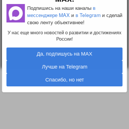
конфиденциальности
Подпишись на наши каналы
в
Пользовательское
соглашение
мессенджере MAX
и
в Telegram
и сделай
Change privacy
свою ленту объективнее!
settings
У нас еще много новостей о развитии и достижениях
О проекте
Вопрос-ответ
России!
Прочти меня!
Реклама у нас
Блог компании
Да, подпишусь на MAX
Лучше на Telegram
Спасибо, но нет