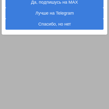
Да, подпишусь на MAX
Лучше на Telegram
Спасибо, но нет