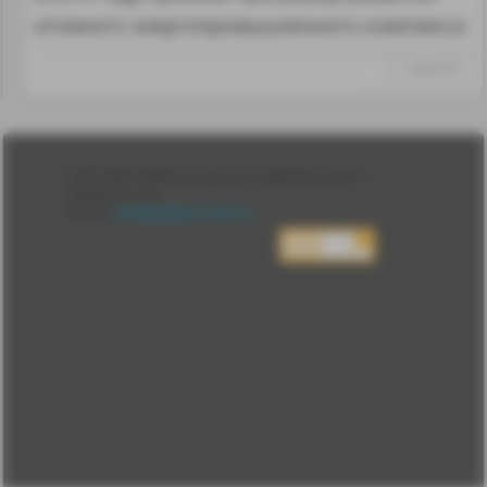
атомного энергопромышленного комплекса
↑
#1287756
Лента
2010-2026 sdelanounas.ru © «Сделано у нас» —
Блоги
Сделано у нас
Люди
E-mail:
info@sdelanounas.ru
Политика
конфиденциальности
Пользовательское
соглашение
Change privacy
settings
О проекте
Вопрос-ответ
Прочти меня!
Реклама у нас
Блог компании