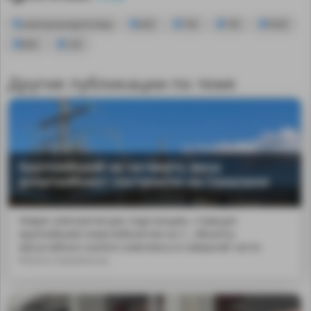
электроэнергетика
АЭС
ТЭС
ГЭС
ГАЭС
ВЭС
СЭС
Другие публикации по теме
Крупнейший за четверть века
энергообъект построили на Сахалине
Новую электрическую подстанцию, ставшую
крупнейшим энергообъектом на С...объекты
масштабного жилого комплекса в северной части
Южно-Сахалинска.