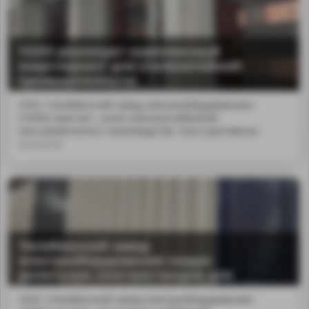
ЧЗЭО реализует комплексный
энергопроект для сталелитейной
промышленности
ООО «Челябинский завод электрооборудования»
(ЧЗЭО) приступ...жное электроснабжение
коксохимического производства. Конструктивные
решения
Челябинский завод
электрооборудования создал
дизельную электростанцию для
арктического месторождения
ООО «Челябинский завод электрооборудования»