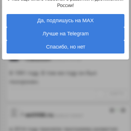
России!
развиваться без плана.
Интересно когда в последний раз такой план
Да, подпишусь на MAX
приняли?
Лучше на Telegram
↑
#1287712
Спасибо, но нет
2
Clausson
24.08.24 21:01:06
В 1991 году. В том же году он был
похоронен.
↑
#1287718
1
exVHM.ru
26.08.24 10:04:07
в 2014 году приняли программу развития