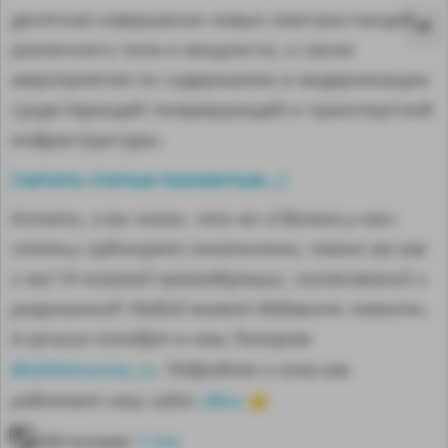
десятков совершенно новых электростанций
различного типа и мощности, а также
мероприятия по содержанию и модернизации
существующей генерирующей и транспортной
инфраструктуры.
читать статью полностью...
[
]
Кстати, а вы знали, что на «Сделано у нас»
статьи публикуют посетители, такие же как
и вы? И никакой премодерации, согласований и
разрешений! Любой может добавить новость.
А лучшие попадут в наш Телеграм
MA
@sdelanounas_ru
. Подробнее о том как
здесь
работает наш сайт
👈
Источник:
t.me