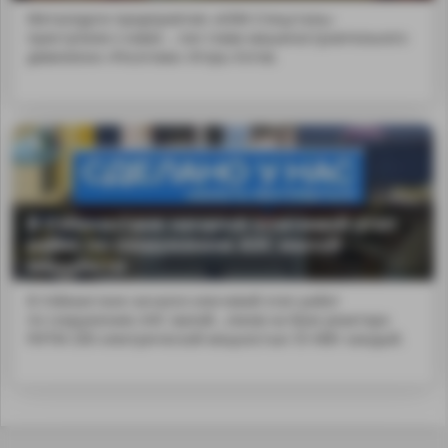
Металлурги предприятия «АЭМ-Спецсталь»
приступили к ковке ...тил глава машиностроительного
дивизиона «Росатома» Игорь Котов.
В Узбекистане начался ключевой этап
работ по сооружению АЭС малой
мощности
В Узбекистане начался ключевой этап работ
по сооружению АЭС малой...локов на базе реактора
РИТМ-200 электрической мощностью 55 МВт каждый.