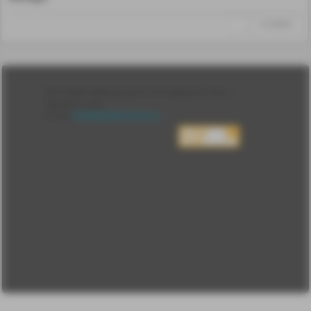
↑
#1298065
Лента
2010-2026 sdelanounas.ru © «Сделано у нас» —
Блоги
Сделано у нас
Люди
E-mail:
info@sdelanounas.ru
Политика
конфиденциальности
Пользовательское
соглашение
Change privacy
settings
О проекте
Вопрос-ответ
Прочти меня!
Реклама у нас
Блог компании