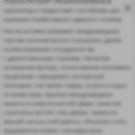
сторона построит специализированные
хранилища и предоставит контейнеры для
хранения отработавшего ядерного топлива.
Россия активно развивает международные
торгово-экономические отношения, уделяя
особое внимание сотрудничеству
с дружественными странами. Несмотря
на внешние вызовы, отечественная экономика
продолжает наращивать экспортный
потенциал, поставляя товары, услуги и сырье
по всему миру. Крупные международные
проекты в энергетической сфере, такие как
MA
строительство АЭС «Эль-Дабаа», являются
важной частью этой работы. «Росатом» и его
предприятия играют ключевую роль