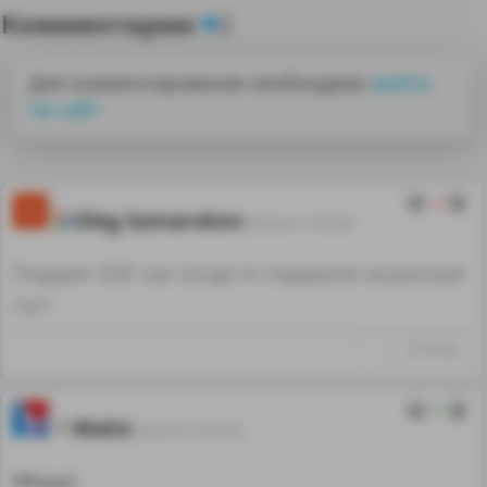
Комментарии
2
Для комментирования необходимо
войти
на сайт
-4
Oleg Sumarokov
06.03.25 19:39:42
Подарят АЭС как когда-то подарили асуанскую
гэс?
↑
#1297946
0
Matix
09.03.25 16:22:56
Мощь!