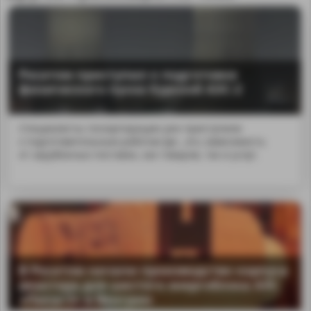
Росатом приступил к подготовке
физического пуска Курской АЭС-2
Специалисты госкорпорации уже приступили
к подготовительным работам фи...ать зависимость
от зарубежных поставок, как товаров, так и услуг.
В Росатом начали производство корпуса
реактора для шестого энергоблока АЭС
«Пакш-2» в Венгрии