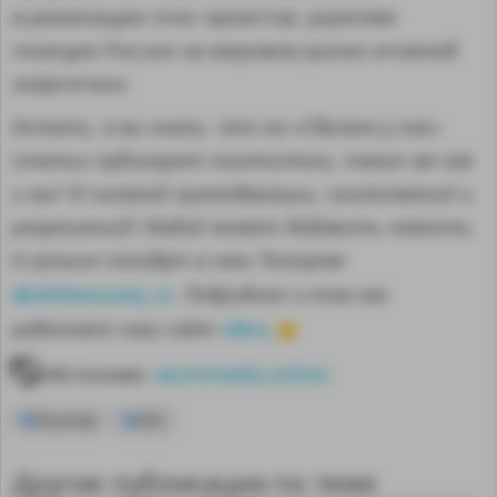
в реализации этих проектов, укрепляя
позиции России на мировом рынке атомной
энергетики.
Кстати, а вы знали, что на «Сделано у нас»
статьи публикуют посетители, такие же как
и вы? И никакой премодерации, согласований и
разрешений! Любой может добавить новость.
А лучшие попадут в наш Телеграм
@sdelanounas_ru
. Подробнее о том как
здесь
работает наш сайт
👈
Источник:
atommedia.online
Росатом
АЭС
Другие публикации по теме