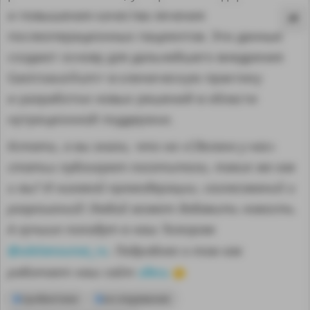
и повышения качества лечения
послеоперационных пациентов. Эти данные
создают основу для дальнейшего внедрения
Gastroauxilium+ в клиническую практику
и разработки новых решений в области
нутриционной поддержки.
Кстати, а вы знали, что на «Сделано у нас»
статьи публикуют посетители, такие же как
и вы? И никакой премодерации, согласований и
разрешений! Любой может добавить новость.
А лучшие попадут в наш Телеграм
MA
@sdelanounas_ru
. Подробнее о том как
здесь
работает наш сайт
👈
пробиотики
исследование