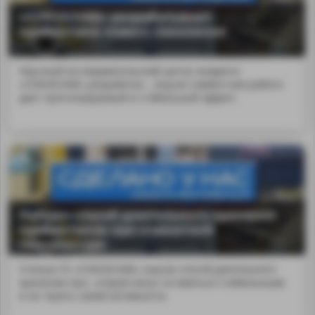
«СОЮЗСНАБ» разрабатывает
пробиотики нового поколения
Научный исследовательский центр холдинга
«СОЮЗСНАБ» разработал ...bsp;их совместная работа
дает прогнозируемый и стабильный эффект.
Найден способ длительного хранения
пробиотиков при комнатной
температуре
Ученые ГК «СОЮЗСНАБ» нашли способ длительного
хранения про...ктерии могут оставаться стабильными
и не терять своей активности.