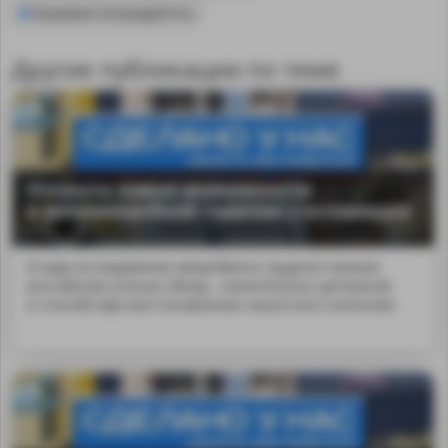
пищевые ингредиенты
Другие публикации по теме
Открыты новые возможности
в антимикробной терапии у младенцев
В ходе исследования микробиоты грудного молока
российские ученые обнар...палительных цитокинов
и способствуя восстановлению кишечного эпителия.