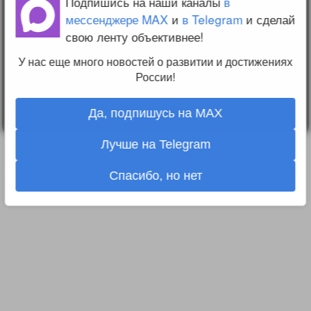
Подпишись на наши каналы
в
Change privacy
мессенджере MAX
и
в Telegram
и сделай
settings
свою ленту объективнее!
О проекте
Вопрос-ответ
У нас еще много новостей о развитии и достижениях
Прочти меня!
России!
Реклама у нас
Блог компании
Да, подпишусь на MAX
Лучше на Telegram
Спасибо, но нет