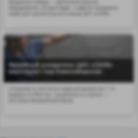
Вакуумные камеры — критически важное
оборудование, которое будет...е двухсот вакуумных
камер для накопительного кольца ЦКП «СКИФ».
Линейный ускоритель ЦКП «СКИФ»
монтируют под Новосибирском
Специалисты Института ядерной физики им. Г. И.
Будкера СО РАН нач...sp;делалось в стране», —
рассказал Валерий Бухтияров.