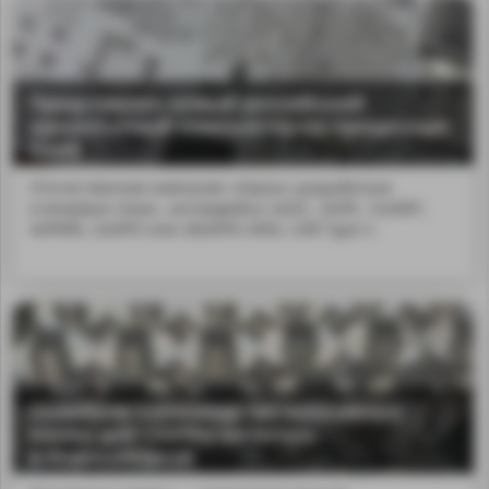
Представлен новый российский
одноплатный компьютер на процессоре
Скиф
Отечественная компания «Элрон» разработала
и впервые показ...интерфейсы 2хI2C, 2хSPI, 1хUART,
4хPWM, 2хGPIO или 28хGPIO MAX, USB Type-C.
Серийное производство вакуумных
камер для СКИФа началось
в Новосибирске