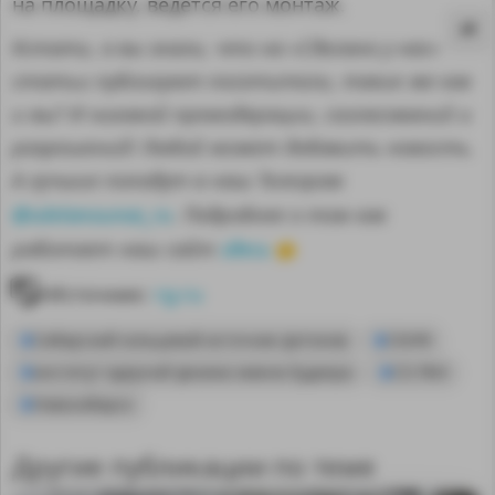
на площадку, ведется его монтаж.
Кстати, а вы знали, что на «Сделано у нас»
статьи публикуют посетители, такие же как
и вы? И никакой премодерации, согласований и
разрешений! Любой может добавить новость.
А лучшие попадут в наш Телеграм
@sdelanounas_ru
. Подробнее о том как
здесь
работает наш сайт
👈
Источник:
rg.ru
Сибирский кольцевой источник фотонов
СКИФ
институт ядерной физики имени Будкера
CO PAH
MA
Hовосибирск
Другие публикации по теме