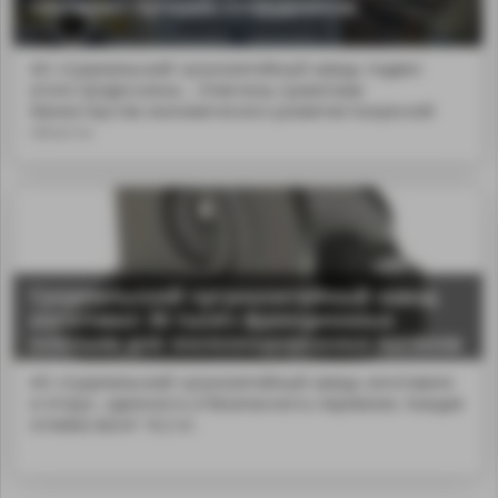
чествуют лучших сотрудников
АО «Сукремльский чугунолитейный завод» подвел
итоги профессиона... отмечены грамотами
Министерства экономического развития Калужской
области.
Сукремльский чугунолитейный завод
изготовил 30 тысяч фрикционных
клиньев для железнодорожных вагонов
АО «Сукремльский чугунолитейный завод» изготовило
и отгруз...адежность и безопасность перевозок. Каждая
отливка весит 16,2 кг.