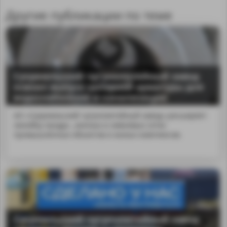
Другие публикации по теме
Сукремльский чугунолитейный завод
освоил выпуск запорной арматуры для
водоснабжения и канализации
АО «Сукремльский чугунолитейный завод» расширяет
линейку продук...ионных и ливневых сетях
промышленных объектов и жилых комплексов.
Сукремльский чугунолитейный завод