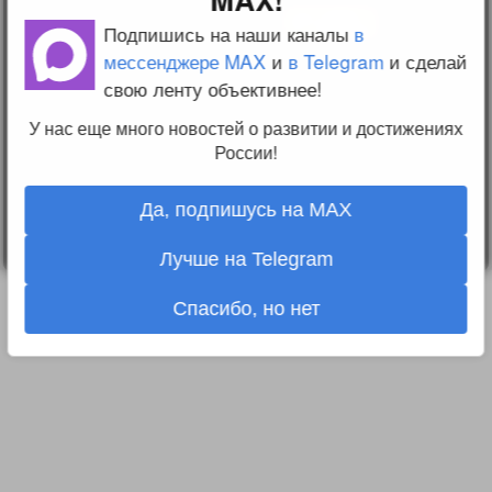
конфиденциальности
Подпишись на наши каналы
в
Пользовательское
соглашение
мессенджере MAX
и
в Telegram
и сделай
Change privacy
свою ленту объективнее!
settings
У нас еще много новостей о развитии и достижениях
О проекте
России!
Вопрос-ответ
Прочти меня!
Реклама у нас
Блог компании
Да, подпишусь на MAX
Лучше на Telegram
Спасибо, но нет