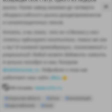
рынка. Ранее завод занимал до четверти
общероссийского рынка дождеприемников
и канализационных люков.
Кстати, а вы знали, что на «Сделано у нас»
статьи публикуют посетители, такие же как
и вы? И никакой премодерации, согласований и
разрешений! Любой может добавить новость.
А лучшие попадут в наш Телеграм
@sdelanounas_ru
. Подробнее о том как
здесь
работает наш сайт
👈
MA
Источник:
www.schz.ru
Калужская область
литье
канализация
водоснабжение
люки